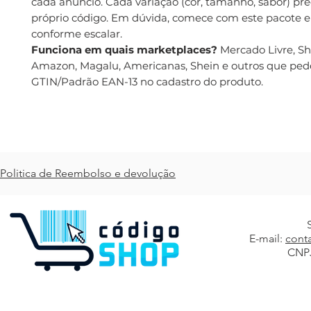
cada anúncio. Cada variação (cor, tamanho, sabor) pre
próprio código. Em dúvida, comece com este pacote e
conforme escalar.
Funciona em quais marketplaces?
Mercado Livre, S
Amazon, Magalu, Americanas, Shein e outros que pe
GTIN/Padrão EAN-13 no cadastro do produto.
Politica de Reembolso e devolução
E-mail:
cont
CNPJ