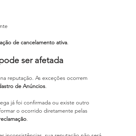
nte
tação de cancelamento ativa
.
pode ser afetada
s na reputação. As exceções ocorrem 
dastro de Anúncios
.
ga já foi confirmada ou existe outro 
rmar o ocorrido diretamente pelas 
 reclamação
.
r inconsistências, sua reputação não será 