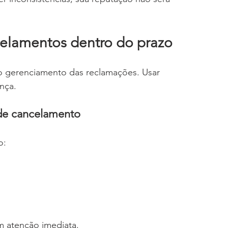
celamentos dentro do prazo
 o gerenciamento das reclamações. Usar 
nça.
 de cancelamento
o:
m atenção imediata.