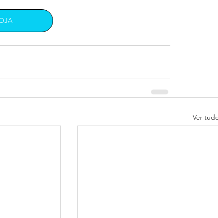
LOJA
Ver tud