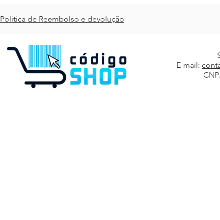
primeiras 30 vendas para sair do
Politica de Reembolso e devolução
E-mail:
cont
CNPJ